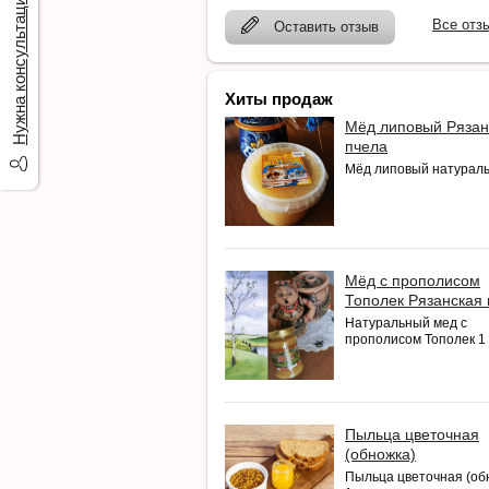
Нужна консультация?
Все отз
Оставить отзыв
Хиты продаж
Мёд липовый Рязан
пчела
Мёд липовый натурал
Мёд с прополисом
Тополек Рязанская
Натуральный мед с
прополисом Тополек 1 к
Пыльца цветочная
(обножка)
Пыльца цветочная (об