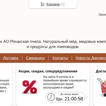
Корзина
(
0
)
Звон
 АО Рязанская пчела. Натуральный мёд, медовые комп
и продукты для пчеловодов.
Доставка
Самовывоз
Контакты
Новости. Докумен
Акции, скидки, спецпредложения
Доста
На сайте R-pchela.ru в
альная
ближайшее время планируются
нтация.
разнообразные акции,
вана,
распродажи и скидки!!!
вии с
До конца акции
21:00:58
9дн.