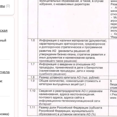
ывы
(0)
ская
ьный
 пчела
г.
ножка)