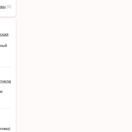
ывы
(0)
ская
ьный
 пчела
г.
ножка)