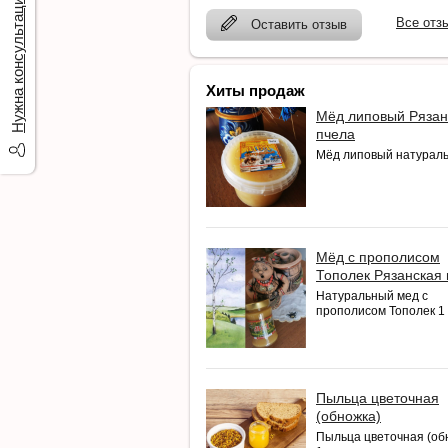
Нужна консультация?
Все отз
Оставить отзыв
Хиты продаж
Мёд липовый Рязан
пчела
Мёд липовый натурал
Мёд с прополисом
Тополек Рязанская
Натуральный мед с
прополисом Тополек 1 к
Пыльца цветочная
(обножка)
Пыльца цветочная (об