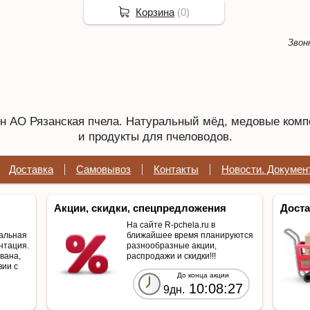
Корзина
(
0
)
Звон
 АО Рязанская пчела. Натуральный мёд, медовые комп
и продукты для пчеловодов.
Доставка
Самовывоз
Контакты
Новости. Докумен
Акции, скидки, спецпредложения
Доста
На сайте R-pchela.ru в
альная
ближайшее время планируются
нтация.
разнообразные акции,
вана,
распродажи и скидки!!!
вии с
До конца акции
10:08:27
9дн.