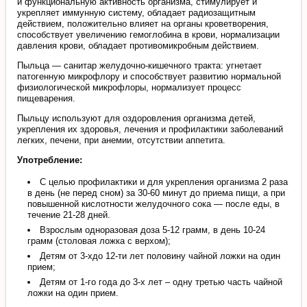
и функциональную активность организма, стимулирует и
укрепляет иммунную систему, обладает радиозащитным
действием, положительно влияет на органы кроветворения,
способствует увеличению гемоглобина в крови, нормализации
давления крови, обладает противомикробным действием.
Пыльца — санитар желудочно-кишечного тракта: угнетает
патогенную микрофлору и способствует развитию нормальной
физиологической микрофлоры, нормализует процесс
пищеварения.
Пыльцу используют для оздоровления организма детей,
укрепления их здоровья, лечения и профилактики заболеваний
легких, печени, при анемии, отсутствии аппетита.
Употребление:
С целью профилактики и для укрепления организма 2 раза
в день (не перед сном) за 30-60 минут до приема пищи, а при
повышенной кислотности желудочного сока — после еды, в
течение 21-28 дней.
Взрослым одноразовая доза 5-12 грамм, в день 10-24
грамм (столовая ложка с верхом);
Детям от 3-хдо 12-ти лет половину чайной ложки на один
прием;
Детям от 1-го года до 3-х лет – одну третью часть чайной
ложки на один прием.