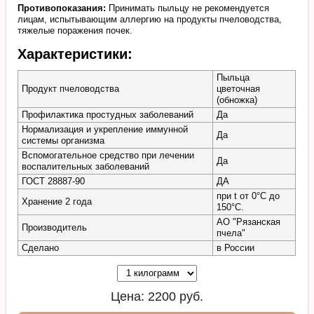
Противопоказания:
Принимать пыльцу не рекомендуется
лицам, испытывающим аллергию на продукты пчеловодства,
тяжелые поражения почек.
Характеристики:
Пыльца
Продукт пчеловодства
цветочная
(обножка)
Профилактика простудных заболеваний
Да
Нормализация и укрепление иммунной
Да
системы организма
Вспомогательное средство при лечении
Да
воспалительных заболеваний
ГОСТ 28887-90
ДА
при t от 0°C до
Хранение 2 года
150°C.
АО "Рязанская
Производитель
пчела"
Сделано
в России
Цена:
2200
руб.