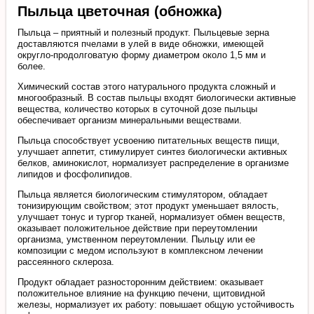
Пыльца цветочная (обножка)
Пыльца – приятный и полезный продукт. Пыльцевые зерна
доставляются пчелами в улей в виде обножки, имеющей
округло-продолговатую форму диаметром около 1,5 мм и
более.
Химический состав этого натурального продукта сложный и
многообразный. В состав пыльцы входят биологически активные
вещества, количество которых в суточной дозе пыльцы
обеспечивает организм минеральными веществами.
Пыльца способствует усвоению питательных веществ пищи,
улучшает аппетит, стимулирует синтез биологически активных
белков, аминокислот, нормализует распределение в организме
липидов и фосфолипидов.
Пыльца является биологическим стимулятором, обладает
тонизирующим свойством; этот продукт уменьшает вялость,
улучшает тонус и тургор тканей, нормализует обмен веществ,
оказывает положительное действие при переутомлении
организма, умственном переутомлении. Пыльцу или ее
композиции с медом используют в комплексном лечении
рассеянного склероза.
Продукт обладает разносторонним действием: оказывает
положительное влияние на функцию печени, щитовидной
железы, нормализует их работу: повышает общую устойчивость