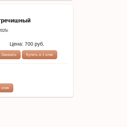
гречишный
025г.
Цена:
700
руб.
Заказать
Купить в 1 клик
.
 клик