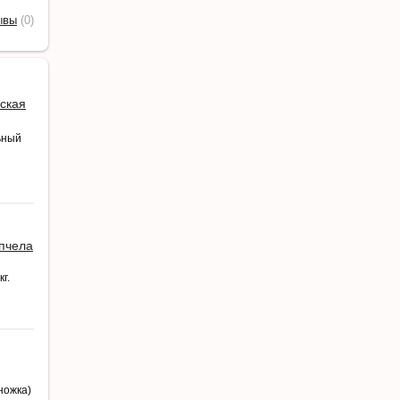
ывы
(0)
ская
ьный
 пчела
г.
ножка)