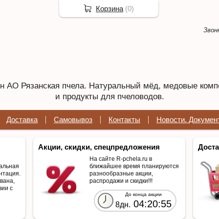
Корзина
(
0
)
Звон
 АО Рязанская пчела. Натуральный мёд, медовые комп
и продукты для пчеловодов.
Доставка
Самовывоз
Контакты
Новости. Докумен
Акции, скидки, спецпредложения
Доста
На сайте R-pchela.ru в
альная
ближайшее время планируются
нтация.
разнообразные акции,
вана,
распродажи и скидки!!!
вии с
До конца акции
04:20:55
8дн.