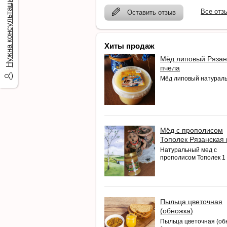
Нужна консультация?
Все отз
Оставить отзыв
Хиты продаж
Мёд липовый Рязан
пчела
Мёд липовый натурал
Мёд с прополисом
Тополек Рязанская
Натуральный мед с
прополисом Тополек 1 к
Пыльца цветочная
(обножка)
Пыльца цветочная (об